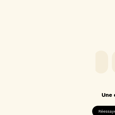
Une 
Réessay